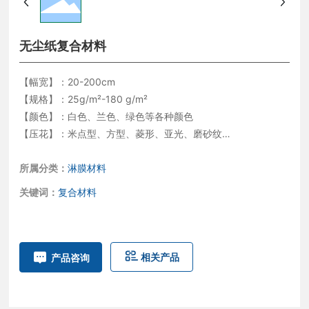
无尘纸复合材料
【幅宽】：20-200cm
【规格】：25g/m²-180 g/m²
【颜色】：白色、兰色、绿色等各种颜色
【压花】：米点型、方型、菱形、亚光、磨砂纹
【包装】：卷材，根据客户的尺寸的要求，做深加工处理，裁
片、折叠等。
所属分类：
淋膜材料
【性能】：手感柔软、对皮肤无刺激、防水、防漏、拒酒精、
关键词：
复合材料
纸品具有良好的吸水性。
【用途】：适用于一次性卫生用品、餐具等。可制作医用床
单、妇检垫、个人护理围兜、牙科围兜等。
相关产品
产品咨询